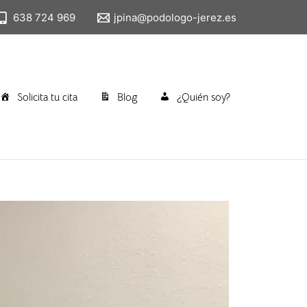
638 724 969
jpina@podologo-jerez.es
Solicita tu cita
Blog
¿Quién soy?