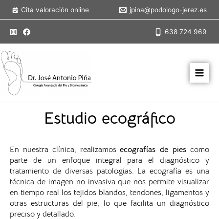
Ir
Cita valoración online
jpina@podologo-jerez.es
al
contenido
638 724 969
Estudio ecográfico
En nuestra clínica, realizamos
ecografías de pies
como
parte de un enfoque integral para el diagnóstico y
tratamiento de diversas patologías. La ecografía es una
técnica de imagen no invasiva que nos permite visualizar
en tiempo real los tejidos blandos, tendones, ligamentos y
otras estructuras del pie, lo que facilita un diagnóstico
preciso y detallado.